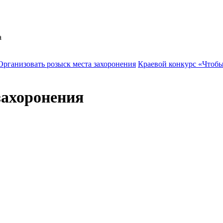
а
Организовать розыск места захоронения
Краевой конкурс «Чтоб
захоронения