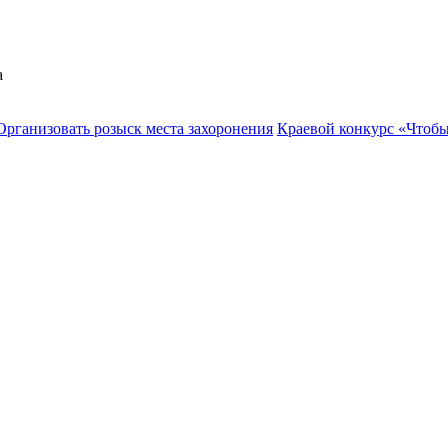
а
Организовать розыск места захоронения
Краевой конкурс «Чтоб